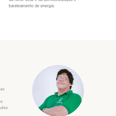
barateamento de energia.
tas
de
ades