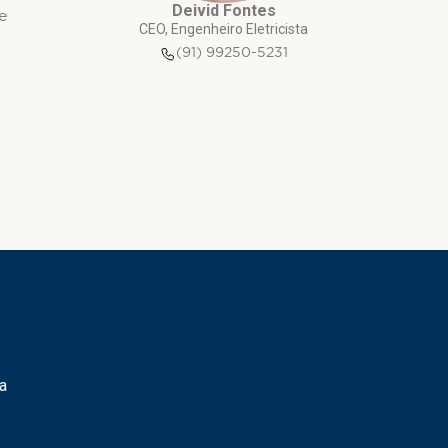
Deivid Fontes
e
CEO, Engenheiro Eletricista
(91) 99250-5231
a