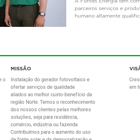
A Fontes Energia tem como 
parceiros serviços e produ
humano altamente qualific
MISSÃO
VIS
e o
Instalação do gerador fotovoltaico e
Cres
ofertar serviços de qualidade
em t
aliados ao melhor custo-benefício da
região Norte. Temos o reconhecimento
dos nossos clientes pelas melhores
soluções, seja para residência,
comércio, indústria ou fazenda.
Contribuímos para o aumento do uso
da fonte solar e da democratização e