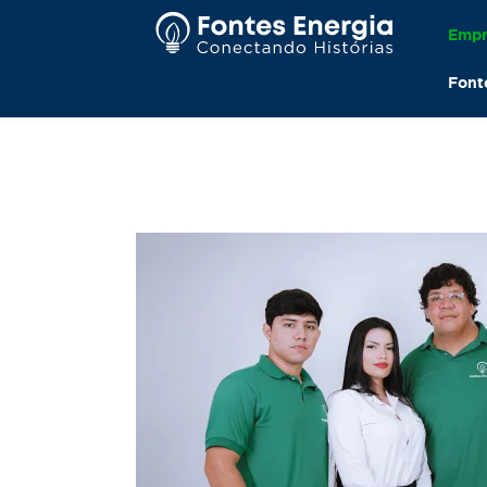
Empr
Font