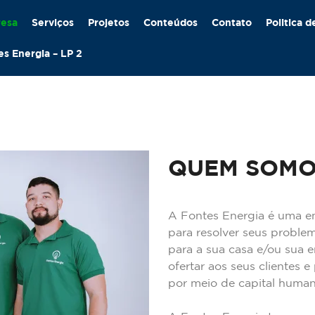
esa
Serviços
Projetos
Conteúdos
Contato
Politica d
es Energia – LP 2
QUEM SOMO
A Fontes Energia é uma e
para resolver seus proble
para a sua casa e/ou sua 
ofertar aos seus clientes 
por meio de capital human