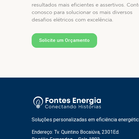
resultados mais eficientes e assertivos. Cont
conosco para solucionar os mais diversos
desafios elétricos com excelência.
Solicite um Orçamento
Soluções personalizadas em eficiência energétic
Endereço: Tv. Quintino Bocaiúva, 2301Ed.